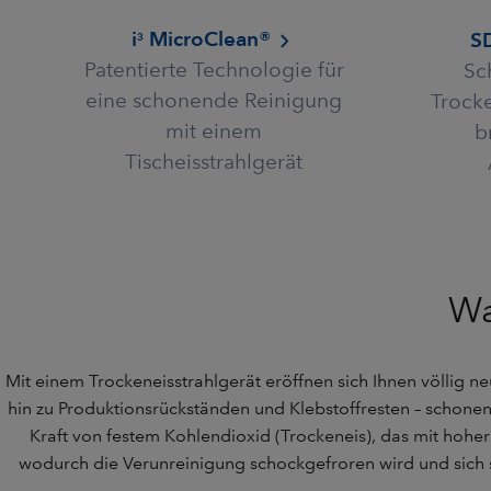
i
MicroClean®
S
3
Patentierte Technologie für
Sc
eine schonende Reinigung
Trock
mit einem
b
Tischeisstrahlgerät
Wa
Mit einem Trockeneisstrahlgerät eröffnen sich Ihnen völlig n
hin zu Produktionsrückständen und Klebstoffresten – schonend
Kraft von festem Kohlendioxid (Trockeneis), das mit hoher
wodurch die Verunreinigung schockgefroren wird und sich 