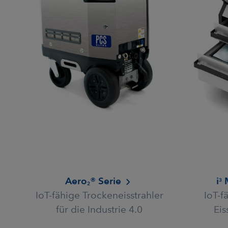
Aero
® Serie
i
M
3
2
IoT-fähige Trockeneisstrahler
IoT-f
für die Industrie 4.0
Eis