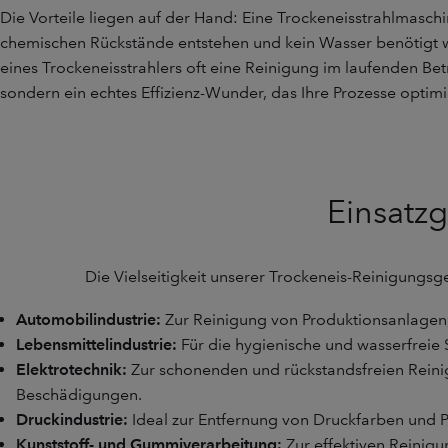
Die Vorteile liegen auf der Hand: Eine Trockeneisstrahlmaschin
chemischen Rückstände entstehen und kein Wasser benötigt w
eines Trockeneisstrahlers oft eine Reinigung im laufenden Bet
sondern ein echtes Effizienz-Wunder, das Ihre Prozesse optim
Einsatzg
Die Vielseitigkeit unserer Trockeneis-Reinigungsge
Automobilindustrie:
Zur Reinigung von Produktionsanlagen, 
Lebensmittelindustrie:
Für die hygienische und wasserfrei
Elektrotechnik:
Zur schonenden und rückstandsfreien Reini
Beschädigungen.
Druckindustrie:
Ideal zur Entfernung von Druckfarben und P
Kunststoff- und Gummiverarbeitung:
Zur effektiven Reinigu