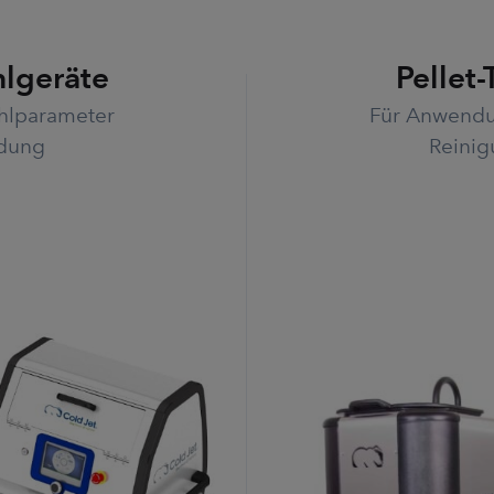
hlgeräte
Pellet
ahlparameter
Für Anwendu
ndung
Reinig