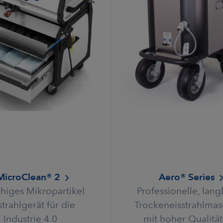
icroClean® 2
Aero® Series
ähiges Mikropartikel
Professionelle, lang
strahlgerät für die
Trockeneisstrahlma
Industrie 4.0
mit hoher Qualitä