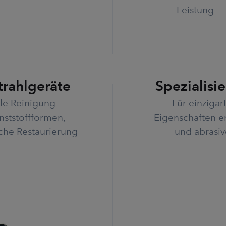
Leistung
trahlgeräte
Spezialisi
le Reinigung
Für einziga
nststoffformen,
Eigenschaften e
che Restaurierung
und abrasiv