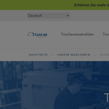
Erfahren Sie mehr 
Trockeneisstrahlen
Tro
HAUPTSEITE
UNSERE MASCHINEN
TROC
Luft und Raumfahrt
Airline Catering
Automobilindustrie
Kü
Reinigungsdienstleistung
Kühlung in der
Holzwerkstoffe
Kü
Lebensmittelverarbeitung
ph
Halbleiterreinigung
Lebensmittel und