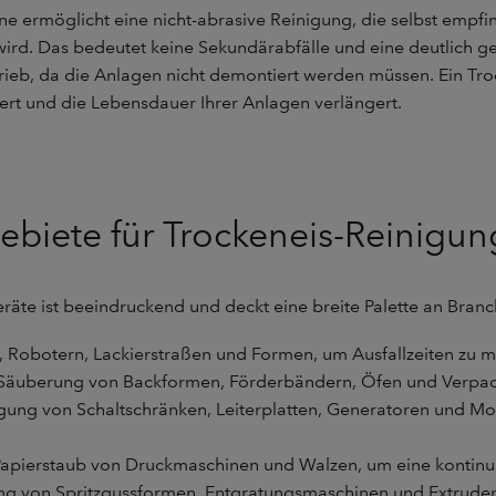
e ermöglicht eine nicht-abrasive Reinigung, die selbst empfind
ird. Das bedeutet keine Sekundärabfälle und eine deutlich g
rieb, da die Anlagen nicht demontiert werden müssen. Ein Trock
iert und die Lebensdauer Ihrer Anlagen verlängert.
ebiete für Trockeneis-Reinigu
räte ist beeindruckend und deckt eine breite Palette an Branche
Robotern, Lackierstraßen und Formen, um Ausfallzeiten zu min
e Säuberung von Backformen, Förderbändern, Öfen und Verpac
gung von Schaltschränken, Leiterplatten, Generatoren und Mo
apierstaub von Druckmaschinen und Walzen, um eine kontinuie
ng von Spritzgussformen, Entgratungsmaschinen und Extrudern