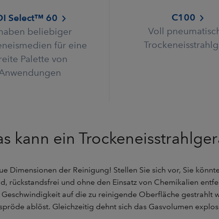
C100
DI Select™ 60
Voll pneumatisc
haben beliebiger
Trockeneisstrahlg
eneismedien für eine
reite Palette von
Anwendungen
s kann ein Trockeneisstrahlger
eue Dimensionen der Reinigung! Stellen Sie sich vor, Sie könnt
, rückstandsfrei und ohne den Einsatz von Chemikalien entfern
 Geschwindigkeit auf die zu reinigende Oberfläche gestrahlt wi
spröde ablöst. Gleichzeitig dehnt sich das Gasvolumen explos