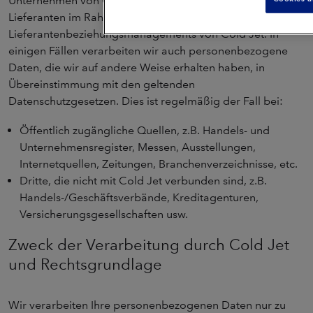
Unternehmen von Cold Jet, z.B. Kontaktdaten von
Lieferanten im Rahmen des
Lieferantenbeziehungsmanagements von Cold Jet. In
einigen Fällen verarbeiten wir auch personenbezogene
Daten, die wir auf andere Weise erhalten haben, in
Übereinstimmung mit den geltenden
Datenschutzgesetzen. Dies ist regelmäßig der Fall bei:
Öffentlich zugängliche Quellen, z.B. Handels- und
Unternehmensregister, Messen, Ausstellungen,
Internetquellen, Zeitungen, Branchenverzeichnisse, etc.
Dritte, die nicht mit Cold Jet verbunden sind, z.B.
Handels-/Geschäftsverbände, Kreditagenturen,
Versicherungsgesellschaften usw.
Zweck der Verarbeitung durch Cold Jet
und Rechtsgrundlage
Wir verarbeiten Ihre personenbezogenen Daten nur zu