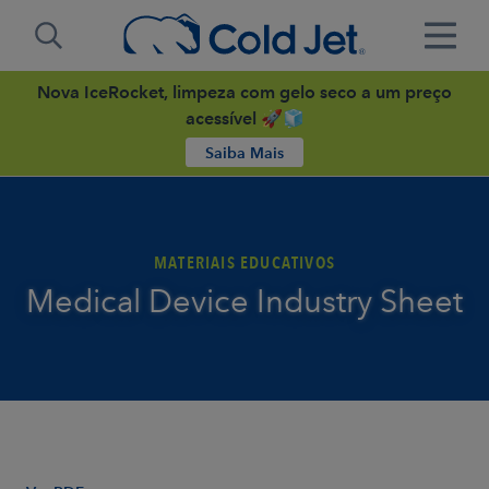
Nova IceRocket, limpeza com gelo seco a um preço
acessível 🚀🧊
Saiba Mais
MATERIAIS EDUCATIVOS
Medical Device Industry Sheet