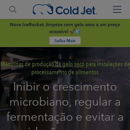
Nova IceRocket, limpeza com gelo seco a um preço
acessível 🚀🧊
Saiba Mais
Máquinas de produção de gelo seco para instalações de
processamento de alimentos
Inibir o crescimento
microbiano, regular a
fermentação e evitar a