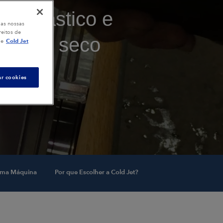
de plástico e
 as nossas
eitos de
m gelo seco
Cold Jet
de
ar cookies
uma Máquina
Por que Escolher a Cold Jet?