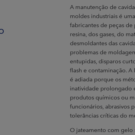
A manutenção de cavida
moldes industriais é um
fabricantes de peças de 
o
resina, dos gases, do ma
desmoldantes das cavida
problemas de moldagem,
o
entupidas, disparos curto
flash e contaminação. A
é adiada porque os mét
inatividade prolongado
produtos químicos ou me
funcionários, abrasivos 
tolerâncias críticas do m
O jateamento com gelo s