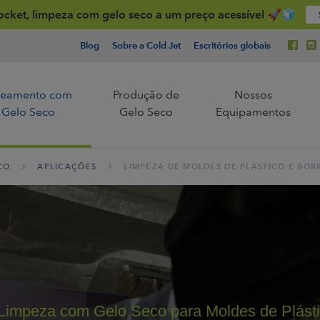
cket, limpeza com gelo seco a um preço acessível 🚀🧊
Blog
Sobre a Cold Jet
Escritórios globais
teamento com
Produção de
Nossos
Gelo Seco
Gelo Seco
Equipamentos
CO
APLICAÇÕES
LIMPEZA DE MOLDES DE PLÁSTICO E BO
Somos pioneiros e líderes
Somos pioneiro
Companhias
stria Automotiva
Gestão da Cadeia de Frio
mundiais em tecnologia
mundiais em t
de jateamento de gelo
de produção d
seco.
seco.
ira de Engenharia
Saiba mais
Saiba mais
de
Produção para
o de
Jateamento de Gelo Seco
Limpeza com Gelo Seco para Moldes de Plásti