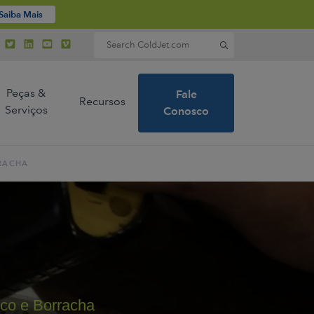
Saiba Mais
Search for:
Peças &
Fale
Recursos
Serviços
Conosco
RRACHA
s e líderes
ecnologia
e gelo
co e Borracha