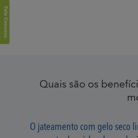
Fale Conosco
Fale Conosco
Quais são os benefíc
mo
O jateamento com gelo seco l