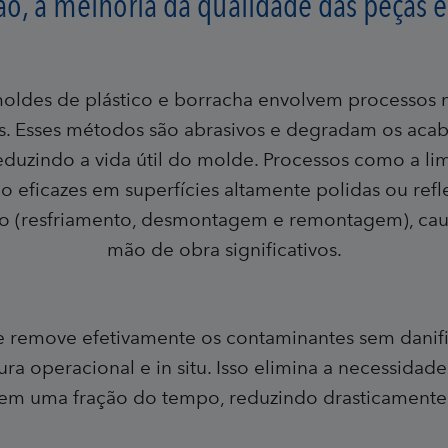
o, a melhoria da qualidade das peças e 
oldes de plástico e borracha envolvem processos ma
. Esses métodos são abrasivos e degradam os acab
duzindo a vida útil do molde. Processos como a li
 eficazes em superfícies altamente polidas ou ref
o (resfriamento, desmontagem e remontagem), caus
mão de obra significativos.
e remove efetivamente os contaminantes sem danific
 operacional e in situ. Isso elimina a necessida
em uma fração do tempo, reduzindo drasticamente