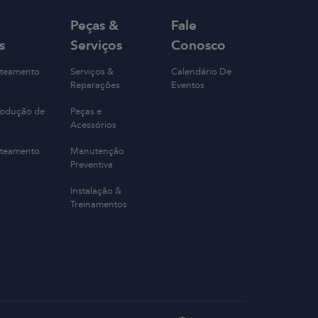
Peças &
Fale
s
Serviços
Conosco
ateamento
Serviços &
Calendário De
Reparações
Eventos
rodução de
Peças e
Acessórios
ateamento
Manutenção
Preventiva
Instalação &
Treinamentos