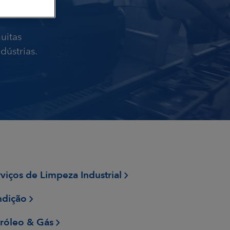
uitas
dústrias.
viços de Limpeza Industrial
ndição
tróleo & Gás