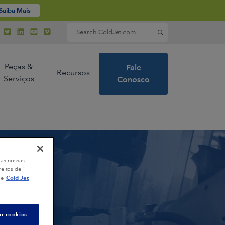
Saiba Mais
Search for:
Peças &
Fale
Recursos
Serviços
Conosco
s e líderes
ecnologia
 as nossas
e gelo
eitos de
Cold Jet
de
a
ar cookies