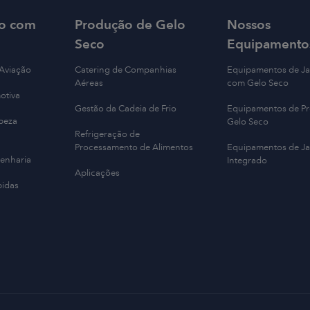
o com
Produção de Gelo
Nossos
Seco
Equipamento
 Aviação
Catering de Companhias
Equipamentos de J
Aéreas
com Gelo Seco
otiva
Gestão da Cadeia de Frio
Equipamentos de P
peza
Gelo Seco
Refrigeração de
Processamento de Alimentos
Equipamentos de J
enharia
Integrado
Aplicações
bidas