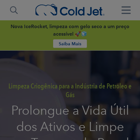
Nova IceRocket, limpeza com gelo seco a um preço
acessível 🚀🧊
Saiba Mais
Limpeza Criogênica para a Indústria de Petróleo e
Gás
Prolongue a Vida Útil
dos Ativos e Limpe