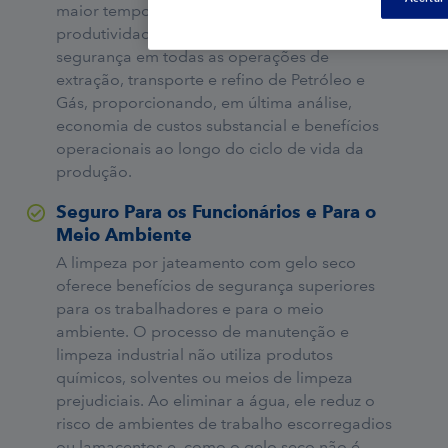
maior tempo de atividade operacional, maior
produtividade e melhores padrões de
segurança em todas as operações de
extração, transporte e refino de Petróleo e
Gás, proporcionando, em última análise,
economia de custos substancial e benefícios
operacionais ao longo do ciclo de vida da
produção.
Seguro Para os Funcionários e Para o
Meio Ambiente
A limpeza por jateamento com gelo seco
oferece benefícios de segurança superiores
para os trabalhadores e para o meio
ambiente. O processo de manutenção e
limpeza industrial não utiliza produtos
químicos, solventes ou meios de limpeza
prejudiciais. Ao eliminar a água, ele reduz o
risco de ambientes de trabalho escorregadios
ou lamacentos e, como o gelo seco não é