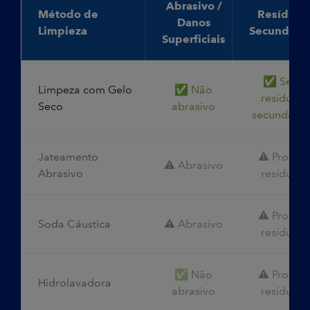
Abrasivo /
Método de
Resíduos
Danos
Limpieza
Secundário
Superficiais
✅ Sem
Limpeza com Gelo
✅ Não
resíduos
Seco
abrasivo
secundário
Jateamento
⚠️ Produz
⚠️ Abrasivo
Abrasivo
resíduos
⚠️ Produz
Soda Cáustica
⚠️ Abrasivo
resíduos
✅ Não
⚠️ Produz
Hidrolavadora
abrasivo
resíduos