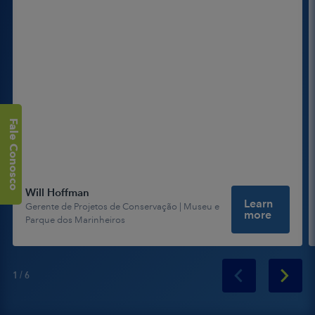
Fale Conosco
Fale Conosco
Will Hoffman
Learn
Gerente de Projetos de Conservação | Museu e
more
Parque dos Marinheiros
1
/
6