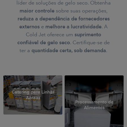
líder de soluções de gelo seco. Obtenha
maior controle
sobre suas operações,
reduza a dependência de fornecedores
externos
e
melhore a lucratividade
. A
Cold Jet oferece um
suprimento
confiável de gelo seco
. Certifique-se de
ter a
quantidade certa, sob demanda
.
Catering para Linhas
Aéreas
Processamento de
Alimentos