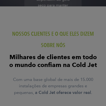
seco para manter
a qualidade dos
produtos. Isso é
essencial para uma
variedade de setores.
NOSSOS CLIENTES E O QUE ELES DIZEM
Os
setores
farmacêuticos, de
SOBRE NÓS
pesquisa médica,
de distribuição
Milhares de clientes em todo
de alimentos e de
o mundo confiam na Cold Jet
catering de
companhias aéreas
dependem dele.
Com uma base global de mais de 15.000
instalações de empresas grandes e
O gelo seco é
pequenas,
a Cold Jet oferece valor real
.
essencial para
empresas que
buscam soluções