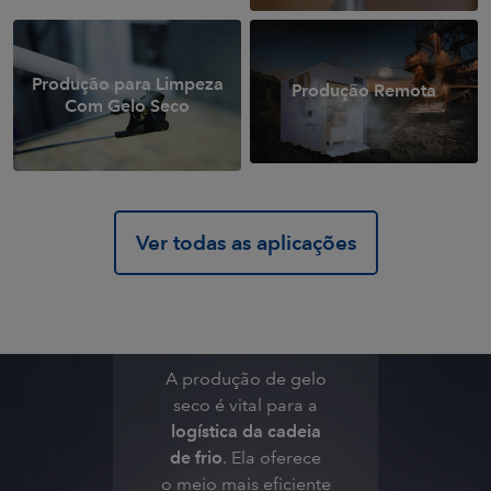
Soluções de
Refrigeração
Produção para Limpeza
Confiáveis
Produção Remota
Com Gelo Seco
para os
setores
Médico,
Alimentar,
Ver todas as aplicações
Logístico,
etc.
A produção de gelo
seco é vital para a
logística da cadeia
de frio
. Ela oferece
o meio mais eficiente