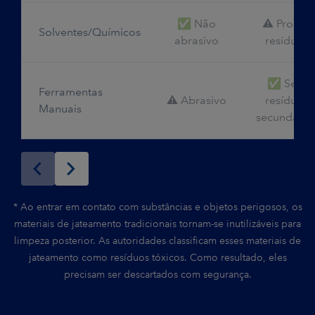
✅ Não
⚠️ Produz
Solventes/Químicos
abrasivo
resíduos
✅ Sem
Ferramentas
⚠️ Abrasivo
resíduos
Manuais
secundário
* Ao entrar em contato com substâncias e objetos perigosos, os
materiais de jateamento tradicionais tornam-se inutilizáveis para
limpeza posterior. As autoridades classificam esses materiais de
jateamento como resíduos tóxicos. Como resultado, eles
precisam ser descartados com segurança.