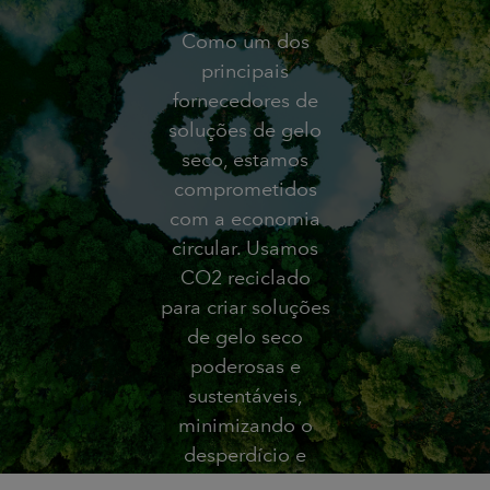
Como um dos
principais
fornecedores de
soluções de gelo
seco, estamos
comprometidos
com a economia
circular. Usamos
CO2 reciclado
para criar soluções
de gelo seco
poderosas e
sustentáveis,
minimizando o
desperdício e
maximizando a