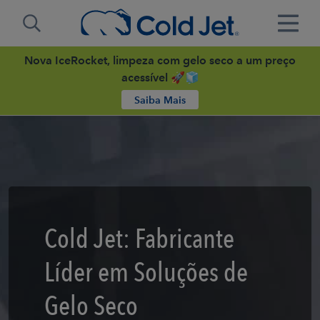
Nova IceRocket, limpeza com gelo seco a um preço
acessível 🚀🧊
Saiba Mais
Cold Jet: Fabricante
Líder em Soluções de
Gelo Seco