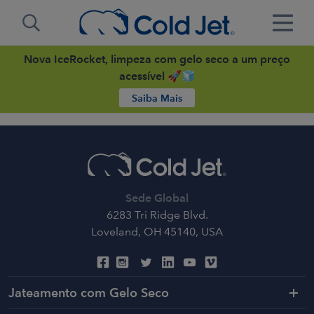
Nova IceRocket, limpeza com gelo seco a um preço
acessível 🚀🧊
Saiba Mais
Sede Global
6283 Tri Ridge Blvd.
Loveland, OH 45140, USA
Jateamento com Gelo Seco