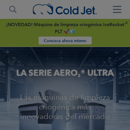
¡NOVEDAD! Máquina de limpieza criogénica IceRocket
PLT 🚀🧊
Conozca ahora mismo
LA SERIE AERO
® ULTRA
2
Las máquinas de limpieza
criogénica más
innovadoras del mercado