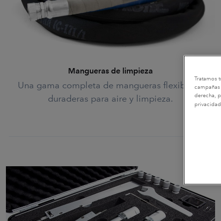
Mangueras de limpieza
Tratamos t
Una gama completa de mangueras flexibles y
campañas d
derecha, p
duraderas para aire y limpieza.
privacidad