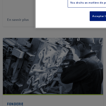
Vos droits en matière de pr
Accepter l
En savoir plus
Voir PDF
FONDERIE