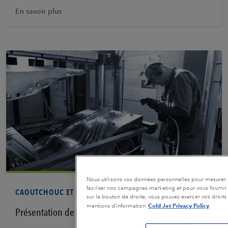
En savoir plus
Voir PDF
Nous utilisons vos données personnelles pour mesurer e
faciliter nos campagnes marketing et pour vous fournir 
CAOUTCHOUC ET PNEUS
sur le bouton de droite, vous pouvez exercer vos droits 
Cold Jet Privacy Policy
mentions d’information
Présentation de l’industrie-Caoutchouc