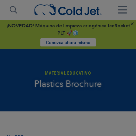
¡NOVEDAD! Máquina de limpieza criogénica IceRocket
PLT 🚀🧊
Conozca ahora mismo
MATERIAL EDUCATIVO
Plastics Brochure