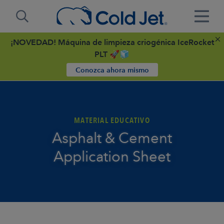
¡NOVEDAD! Máquina de limpieza criogénica IceRocket
PLT 🚀🧊
Conozca ahora mismo
MATERIAL EDUCATIVO
Asphalt & Cement
Application Sheet