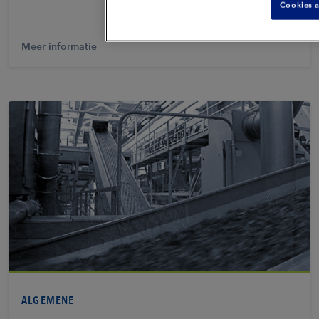
Cookies a
Meer informatie
Bekijk PDF
ALGEMENE