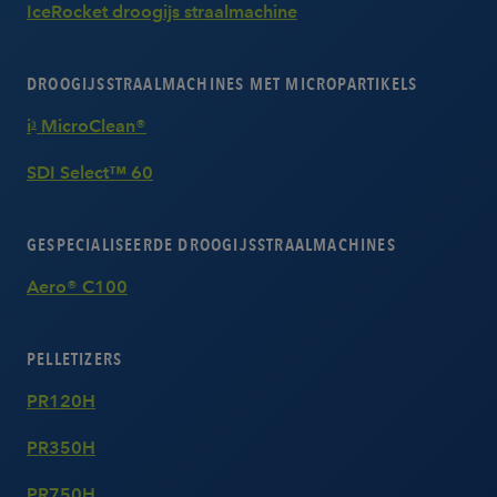
IceRocket droogijs straalmachine
DROOGIJSSTRAALMACHINES MET MICROPARTIKELS
i
MicroClean®
3
SDI Select™ 60
GESPECIALISEERDE DROOGIJSSTRAALMACHINES
Aero® C100
PELLETIZERS
PR120H
PR350H
PR750H