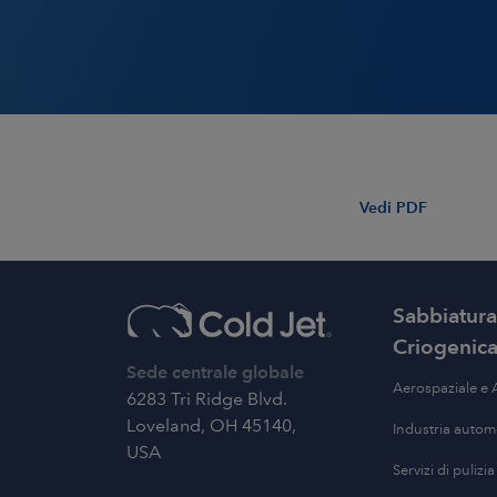
Produzione per
Dispositivi medici
Indust
Imballaggio
Plasti
Produzione di energia
Stamp
Vedi PDF
Trasporti pubblici
Pulizia
compos
Sabbiatura
Recupero e Risanamento
Gomme
Criogenic
Sede centrale globale
Tessili
Aerospaziale e 
6283 Tri Ridge Blvd.
Loveland, OH 45140,
Industria automo
USA
Servizi di pulizia