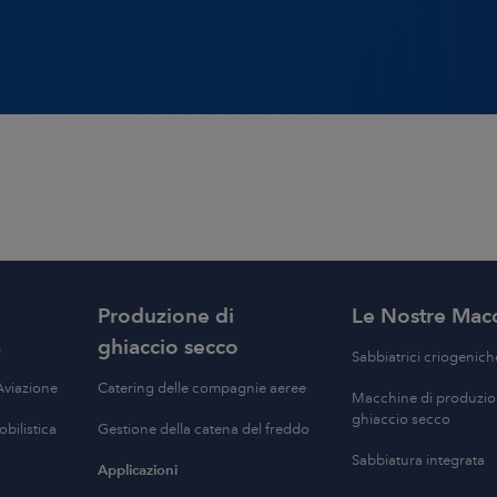
 rivendita
Produzione remota
ria mineraria
Rimozione di adesivo
che e Compositi
Pulizia di macchine di
impiego generale
a
Pulizia di stampi
Pulizia di casse d’anima
 di strumenti
iti
Finitura di componenti
Risanamento
Produzione di
Le Nostre Mac
 e Pneumatici
a
ghiaccio secco
View All Applicazioni
Sabbiatrici criogenich
Aviazione
Catering delle compagnie aeree
Macchine di produzio
ghiaccio secco
bilistica
Gestione della catena del freddo
Sabbiatura integrata
Applicazioni