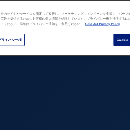
もっと見る
もっと見る
業
当社のサイトやサービスを測定して改善し、マーケティングキャンペーンを支援し、パーソ
め
ブラスト洗浄のためのドラ
と広告を提供するためにお客様の個人情報を処理しています。プライバシー権を行使するに
イアイス製造
Cold Jet Privacy Policy
してください。詳細はプライバシー通知をご参照ください。
プライバシー権
Cooki
ス
リモート製造
接着剤の除去
ック＆コンポジッ
自動車のレストア
コンポジットツール洗浄
コアボックス洗浄
般機器の洗浄
繕
バリ取り
修復
すべてのアプリケーショ
ンを見る