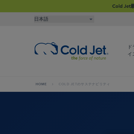
Cold 
ド
イ
HOME
COLD JETのサステナビリティ
宇宙、航空産業
エアラインケータリング
自動車製
再生木材
ライフサイエンスにおけ
食品＆飲
ドライアイス製造