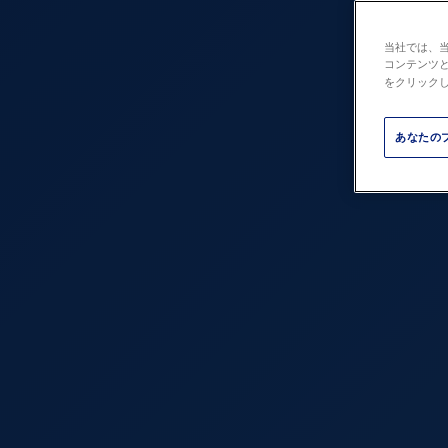
鋳造
請負洗浄
当社では、
食品宅配デリバリーのた
コンテンツ
のドライアイス製造
をクリック
医療機器
鉱業
あなたの
販売のためのドライアイ
パッケージング
プラスチ
製造
ト
発電所
印刷
公共交通機関
修復と修
ゴム、タイヤ
織物