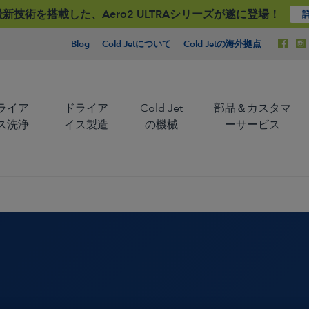
Jet最新技術を搭載した、Aero2 ULTRAシリーズが遂に登場！
Blog
Cold Jetについて
Cold Jetの海外拠点
ライア
ドライア
Cold Jet
部品＆カスタマ
ス洗浄
イス製造
の機械
ーサービス
造
コールドチェーン管理
私たちは、ドライアイス
私たちは、ドライアイス
ブラストテクノロジーの
製造技術のパイオニアで
先駆者であり、グローバ
あり、グローバルリーダ
る
料
食品加工用クーリング
ルリーダーです。
ーです。