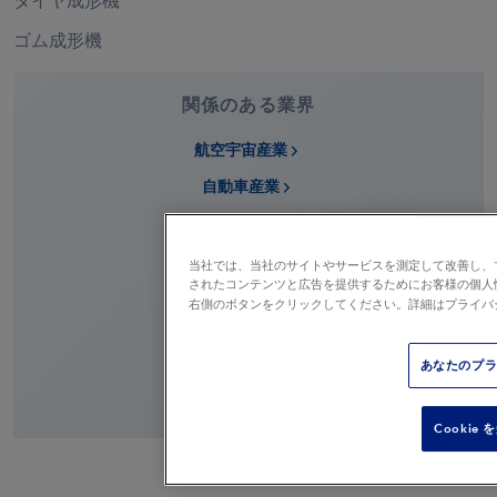
タイヤ成形機
ゴム成形機
関係のある業界
航空宇宙産業
自動車産業
食品飲料産業
鋳物・鋳造産業
当社では、当社のサイトやサービスを測定して改善し、
されたコンテンツと広告を提供するためにお客様の個人
パッケージング産業
右側のボタンをクリックしてください。詳細はプライバ
印刷産業
あなたのプ
ゴム＆タイヤ
繊維産業
Cookie