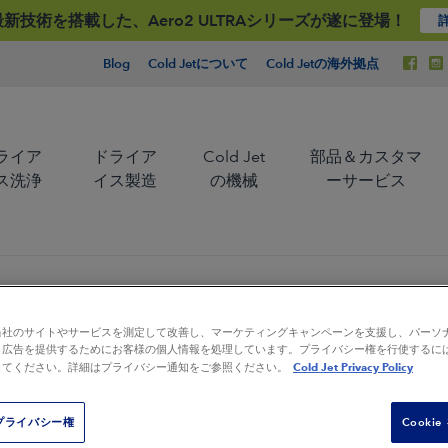
Jet最新技術を搭載した、Aero2 ULTRAシリーズが遂に登場！
Blog
Cold Jetについて
Cold Jetの海外拠点
ライア
ドライア
Cold Jet
部品＆カスタマ
ス洗浄
イス製造
の機械
ーサービス
当社のサイトやサービスを測定して改善し、マーケティングキャンペーンを支援し、パーソ
と広告を提供するためにお客様の個人情報を処理しています。プライバシー権を行使するに
造
コールドチェーン管理
Cold Jet Privacy Policy
してください。詳細はプライバシー通知をご参照ください。
私たちは、ドライアイス
私たちは、ドライアイス
ブラストテクノロジーの
製造技術のパイオニアで
お問合わせ
先駆者であり、グローバ
あり、グローバルリーダ
る
料
食品加工用クーリング
プライバシー権
Cooki
ルリーダーです。
ーです。