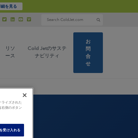
詳細を見る
Search for:
お
リソ
Cold Jetのサステ
問
ース
ナビリティ
合
せ
ナライズされた
は右側のボタン
e を受け入れる