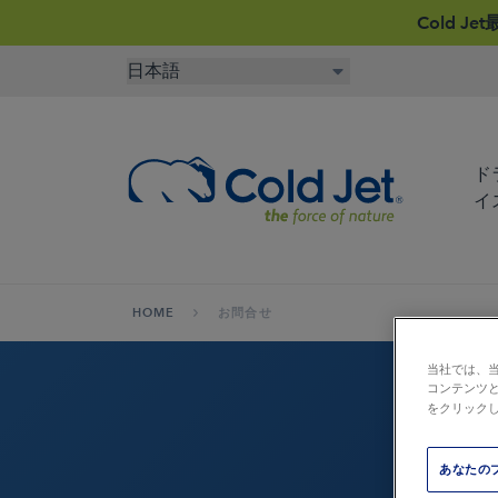
Cold 
ド
イ
HOME
お問合せ
当社では、
コンテンツ
宇宙、航空産業
エアラインケータリング
自動車製
をクリック
再生木材
ライフサイエンスにおけ
食品＆飲
あなたの
ドライアイス製造