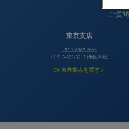
鋳造
請負洗浄
ご質
食品宅配デリバリーのた
のドライアイス製造
医療機器
鉱業
東京支店
販売のためのドライアイ
パッケージング
プラスチ
製造
+81 3 6869 2665
ト
+1 513-831-3211 (米国本社)
発電所
印刷
Or 海外拠点を探す
公共交通機関
修復と修
ゴム、タイヤ
織物