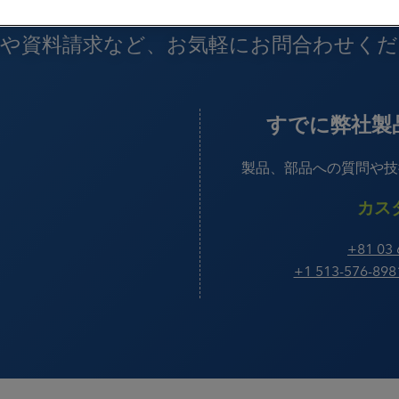
もっと見る
もっと見る
業
問や資料請求など、お気軽にお問合わせくだ
め
ブラスト洗浄のためのドラ
イアイス製造
すでに弊社製
ス
リモート製造
接着剤の除去
ック＆コンポジッ
自動車のレストア
製品、部品への質問や技
コンポジットツール洗浄
カス
コアボックス洗浄
+81 0
般機器の洗浄
繕
+1 513-576
バリ取り
修復
すべてのアプリケーショ
ンを見る