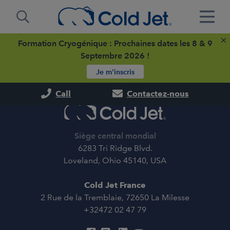
Formation Cryogénique : Prochaines dates les 8 & 9
Septembre 2026 !
Je m'inscris
Call
Contactez-nous
Siège central mondial
6283 Tri Ridge Blvd.
Loveland, Ohio 45140, USA
Cold Jet France
2 Rue de la Tremblaie, 72650 La Milesse
+32472 02 47 79