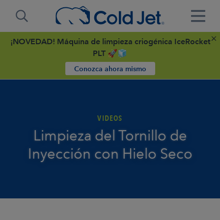
¡NOVEDAD! Máquina de limpieza criogénica IceRocket
PLT 🚀🧊
Conozca ahora mismo
VIDEOS
Limpieza del Tornillo de
Inyección con Hielo Seco