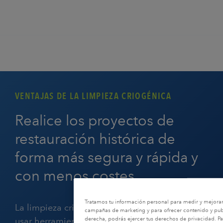
VENTAJAS DE LA LIMPIEZA CRIOGÉNICA
Realice los proyectos de
restauración histórica de
forma más segura y rápida y
con menos costes
Tratamos tu información personal para medir y mejorar n
La limpieza criogénica elimina la necesidad de
campañas de marketing y para ofrecer contenido y publ
usar herramientas manuales y productos
derecha, podrás ejercer tus derechos de privacidad. Pa